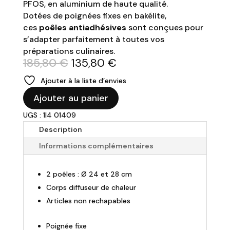
PFOS, en aluminium de haute qualité.
Dotées de poignées fixes en bakélite,
ces
poêles antiadhésives
sont conçues pour
s’adapter parfaitement à toutes vos
préparations culinaires.
Le
Le
185,80
€
135,80
€
prix
prix
Ajouter à la liste d’envies
initial
actuel
quantité
était :
est :
Ajouter au panier
de
185,80 €.
135,80 €.
UGS : 1I4 01409
CRISTEL
-
Description
Set
Informations complémentaires
de
2
2 poêles : Ø 24 et 28 cm
poêles
antiadhésives
Corps diffuseur de chaleur
"Cookway"
Articles non rechapables
Poignée fixe