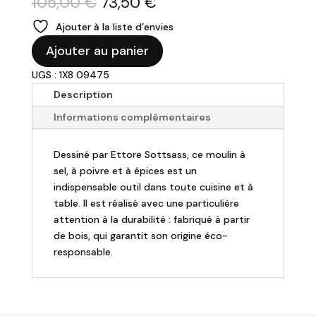
Le
Le
105,00
€
73,50
€
prix
prix
Ajouter à la liste d’envies
initial
actuel
quantité
était :
est :
Ajouter au panier
de
105,00 €.
73,50 €.
UGS : 1X8 09475
ALESSI
-
Description
Moulin
Informations complémentaires
à
sel
Dessiné par Ettore Sottsass, ce moulin à
/
sel, à poivre et à épices est un
poivre
indispensable outil dans toute cuisine et à
Rouge
table. Il est réalisé avec une particulière
attention à la durabilité : fabriqué à partir
de bois, qui garantit son origine éco-
responsable.