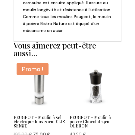
carnauba est ensuite appliqué. Il assure au
moulin longévité et résistance à l’utilisation.
Comme tous les moulins Peugeot, le moulin
à poivre Bistro Nature est équipé d’un
mécanisme en acier.
Vous aimerez peut-être
aussi…
Promo !
PEUGEOT – Moulin à sel
PEUGEOT – Moulin à
électrique Inox 20cm ELIS
poivre Chocolat 14cm
SENSE
OLERON
Le
Le
109,00
€
75,00
€
43,90
€