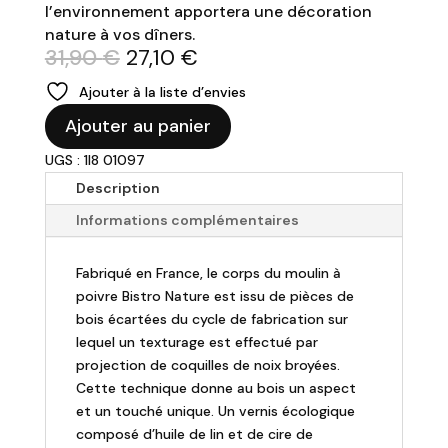
l’environnement apportera une décoration
nature à vos dîners.
Le
Le
31,90
€
27,10
€
prix
prix
Ajouter à la liste d’envies
initial
actuel
quantité
était :
est :
Ajouter au panier
de
31,90 €.
27,10 €.
UGS : 1I8 01097
PEUGEOT
-
Description
Moulin
Informations complémentaires
à
sel
Fabriqué en France, le corps du moulin à
"Bristo
poivre Bistro Nature est issu de pièces de
Nature"
bois écartées du cycle de fabrication sur
-
lequel un texturage est effectué par
H10cm
projection de coquilles de noix broyées.
Cette technique donne au bois un aspect
et un touché unique. Un vernis écologique
composé d’huile de lin et de cire de