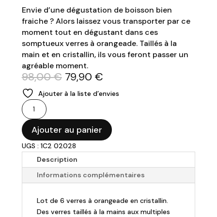
Envie d’une dégustation de boisson bien
fraiche ? Alors laissez vous transporter par ce
moment tout en dégustant dans ces
somptueux verres à orangeade. Taillés à la
main et en cristallin, ils vous feront passer un
agréable moment.
Le
Le
98,00
€
79,90
€
prix
prix
Ajouter à la liste d’envies
initial
actuel
quantité
était :
est :
de
98,00 €.
79,90 €.
Lot
Ajouter au panier
de
UGS : 1C2 02028
6
Description
verres
à
Informations complémentaires
orangeade
36cl
Lot de 6 verres à orangeade en cristallin.
Des verres taillés à la mains aux multiples