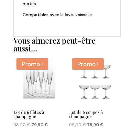
motifs.
Compatibles avec le lave-vaisselle.
Vous aimerez peut-être
aussi…
Promo !
Promo !
Lot de 6 flûtes à
Lot de 6 coupes à
champagne
champagne
Le
Le
Le
Le
98,00
€
79,90
€
98,00
€
79,90
€
prix
prix
prix
prix