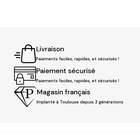
initial
actuel
initial
actuel
était :
est :
était :
est :
98,00 €.
79,90 €.
98,00 €.
79,90 €.
Livraison
Paiements faciles, rapides, et sécurisés !
Paiement sécurisé
Paiements faciles, rapides, et sécurisés !
Magasin français
Implanté à Toulouse depuis 3 générations