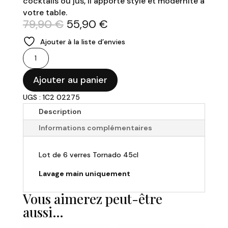
cocktails ou jus, il apporte style et modernité à
votre table.
Le
Le
79,90
€
55,90
€
prix
prix
Ajouter à la liste d’envies
initial
actuel
quantité
était :
est :
de
79,90 €.
55,90 €.
Lot
Ajouter au panier
de
UGS : 1C2 02275
6
Description
verres
"Tornado"
Informations complémentaires
-
45cl
Lot de 6 verres Tornado 45cl
Lavage main uniquement
Vous aimerez peut-être
aussi…