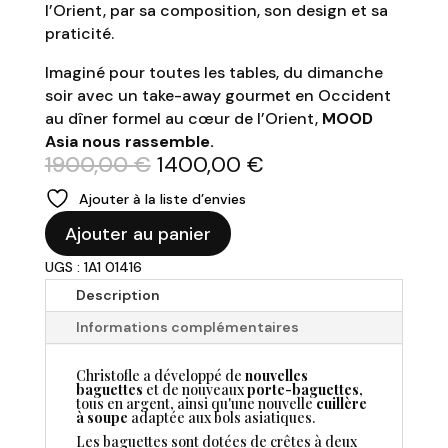
l’Orient, par sa composition, son design et sa
praticité.
Imaginé pour toutes les tables, du dimanche
soir avec un take-away gourmet en Occident
au dîner formel au cœur de l’Orient,
MOOD
Asia nous rassemble.
Le
Le
1900,00
€
1400,00
€
prix
prix
Ajouter à la liste d’envies
initial
actuel
quantité
était :
est :
Ajouter au panier
de
1900,00 €.
1400,00 €.
UGS : 1A1 01416
CHRISTOFLE
-
Description
Oeuf
Informations complémentaires
mood
Asia
Christofle a développé de
nouvelles
baguettes
et de nouveaux
porte-baguettes
,
tous en argent, ainsi qu'une nouvelle
cuillère
à soupe
adaptée aux bols asiatiques.
Les baguettes sont dotées de crêtes à deux