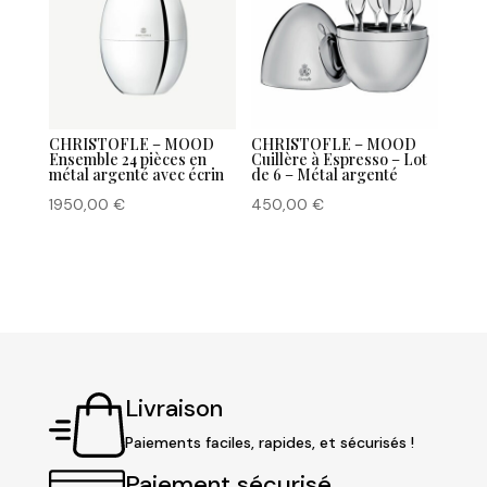
CHRISTOFLE – MOOD
CHRISTOFLE – MOOD
Ensemble 24 pièces en
Cuillère à Espresso – Lot
métal argenté avec écrin
de 6 – Métal argenté
1950,00
€
450,00
€
Livraison
Paiements faciles, rapides, et sécurisés !
Paiement sécurisé