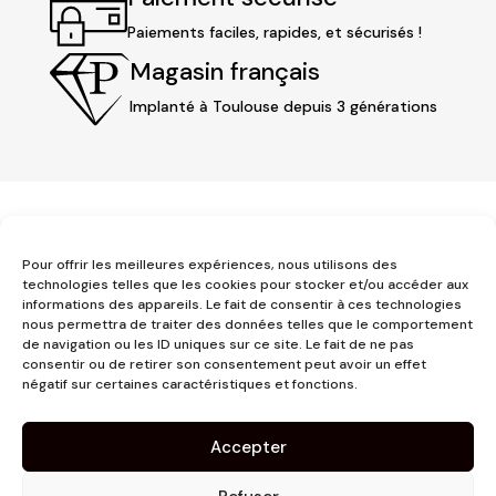
Paiements faciles, rapides, et sécurisés !
Magasin français
Implanté à Toulouse depuis 3 générations
Pour offrir les meilleures expériences, nous utilisons des
technologies telles que les cookies pour stocker et/ou accéder aux
informations des appareils. Le fait de consentir à ces technologies
nous permettra de traiter des données telles que le comportement
3 place Jeanne d'Arc
de navigation ou les ID uniques sur ce site. Le fait de ne pas
1er étage
consentir ou de retirer son consentement peut avoir un effet
31000 Toulouse
négatif sur certaines caractéristiques et fonctions.
contact@pujolmaison.com
05 62 73 70 73
Accepter