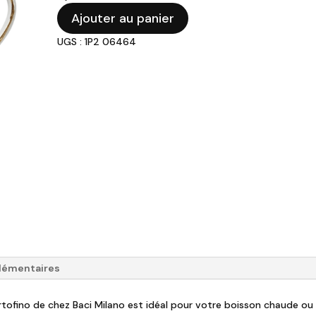
initial
actuel
quantité
était :
est :
Ajouter au panier
de
27,00 €.
16,20 €.
UGS : 1P2 06464
Baci
Milano
-
Mug
Portofino
lémentaires
rtofino de chez Baci Milano est idéal pour votre boisson chaude ou 