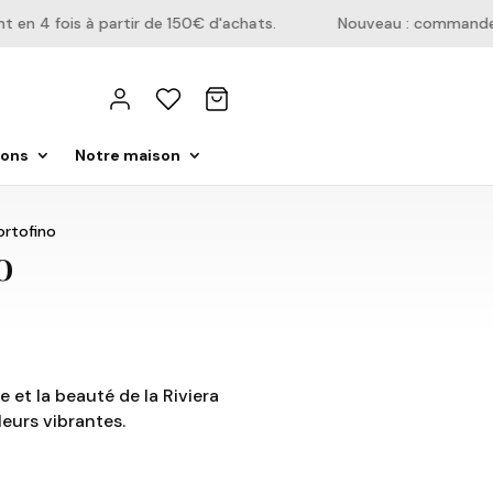
n 4 fois à partir de 150€ d'achats.
Nouveau : commandez di
ions
Notre maison
ortofino
o
 et la beauté de la Riviera
eurs vibrantes.