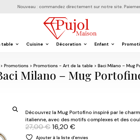
Nouveau : commandez directement sur notre site. Paiement e
a table
Cuisine
Décoration
Enfant
Promot
>
Promotions
>
Promotions - Art de la table
> Baci Milano – Mug P
Baci Milano – Mug Portofin
Découvrez la Mug Portofino inspiré par le charme
italienne, avec des motifs complexes et des coul
Le
Le
27,00
€
16,20
€
prix
prix
Ajouter à la liste d’envies