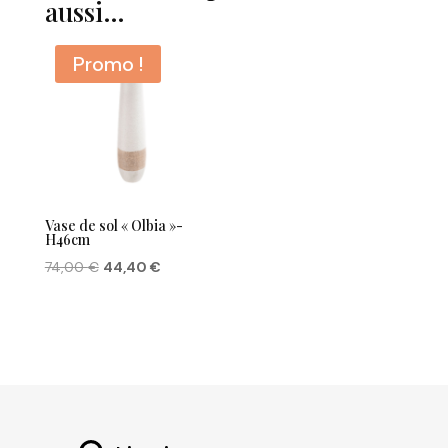
aussi…
Promo !
Vase de sol « Olbia »-
H46cm
Le
Le
74,00
€
44,40
€
prix
prix
initial
actuel
était :
est :
74,00 €.
44,40 €.