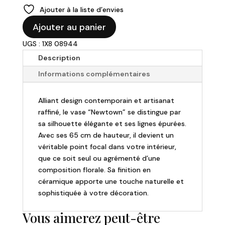
prix
prix
Ajouter à la liste d’envies
initial
actuel
quantité
était :
est :
Ajouter au panier
de
99,00 €.
59,40 €.
UGS : 1X8 08944
Vase
Céramique
Description
"Newtown"
Informations complémentaires
H65cm
Alliant design contemporain et artisanat
raffiné, le vase “Newtown” se distingue par
sa silhouette élégante et ses lignes épurées.
Avec ses 65 cm de hauteur, il devient un
véritable point focal dans votre intérieur,
que ce soit seul ou agrémenté d’une
composition florale. Sa finition en
céramique apporte une touche naturelle et
sophistiquée à votre décoration.
Vous aimerez peut-être