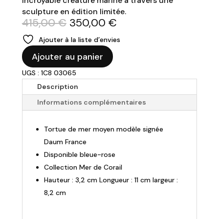
incroyable créature marine à travers une
sculpture en édition limitée.
Le
Le
415,00
€
350,00
€
prix
prix
Ajouter à la liste d’envies
initial
actuel
quantité
était :
est :
Ajouter au panier
de
415,00 €.
350,00 €.
UGS : 1C8 03065
DAUM
-
Description
Tortue
Informations complémentaires
Mer-
bleue
Tortue de mer moyen modèle signée
et
rose
Daum France
-
Disponible bleue-rose
L11cm
Collection Mer de Corail
Hauteur : 3,2 cm Longueur : 11 cm largeur :
8,2 cm