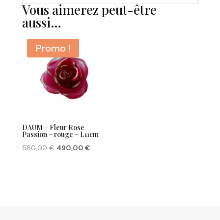
Vous aimerez peut-être
aussi…
Promo !
DAUM – Fleur Rose
Passion – rouge – L11cm
Le
Le
580,00
€
490,00
€
prix
prix
initial
actuel
était :
est :
580,00 €.
490,00 €.