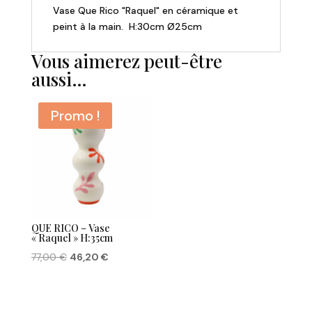
Vase Que Rico "Raquel" en céramique et
H:30cm
peint à la main. H:30cm Ø25cm
Vous aimerez peut-être
aussi…
Promo !
QUE RICO – Vase
« Raquel » H:35cm
Le
Le
77,00
€
46,20
€
prix
prix
initial
actuel
était :
est :