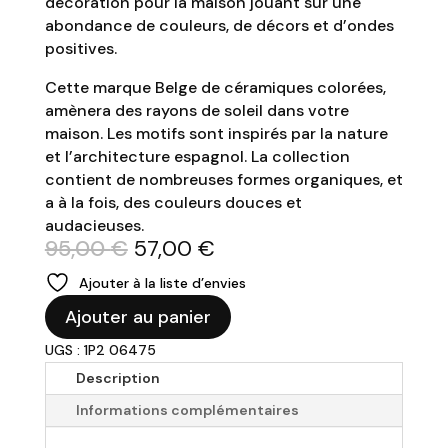
décoration pour la maison jouant sur une
abondance de couleurs, de décors et d’ondes
positives.
Cette marque Belge de céramiques colorées,
amènera des rayons de soleil dans votre
maison. Les motifs sont inspirés par la nature
et l’architecture espagnol. La collection
contient de nombreuses formes organiques, et
a à la fois, des couleurs douces et
audacieuses.
Le
Le
95,00
€
57,00
€
prix
prix
Ajouter à la liste d’envies
initial
actuel
quantité
était :
est :
Ajouter au panier
de
95,00 €.
57,00 €.
UGS : 1P2 06475
QUE
RICO
Description
-
Informations complémentaires
Vase
"Rafaela"