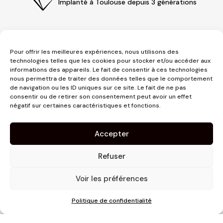
Implanté à Toulouse depuis 3 générations
Pour offrir les meilleures expériences, nous utilisons des
technologies telles que les cookies pour stocker et/ou accéder aux
informations des appareils. Le fait de consentir à ces technologies
nous permettra de traiter des données telles que le comportement
de navigation ou les ID uniques sur ce site. Le fait de ne pas
consentir ou de retirer son consentement peut avoir un effet
3 place Jeanne d'Arc
négatif sur certaines caractéristiques et fonctions.
1er étage
31000 Toulouse
Accepter
contact@pujolmaison.com
05 62 73 70 73
Refuser
Voir les préférences
Politique de confidentialité
Site réalisé par
Linaïa