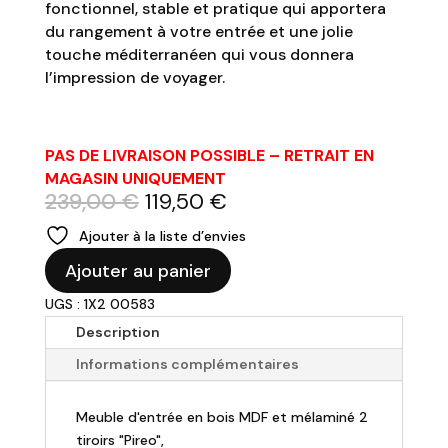
fonctionnel, stable et pratique qui apportera
du rangement à votre entrée et une jolie
touche méditerranéen qui vous donnera
l’impression de voyager.
PAS DE LIVRAISON POSSIBLE – RETRAIT EN
MAGASIN UNIQUEMENT
Le
Le
239,00
€
119,50
€
prix
prix
Ajouter à la liste d’envies
initial
actuel
quantité
était :
est :
Ajouter au panier
de
239,00 €.
119,50 €.
UGS : 1X2 00583
Meuble
d'entrée
Description
en
Informations complémentaires
bois
"Pireo"
Meuble d'entrée en bois MDF et mélaminé 2
tiroirs "Pireo",