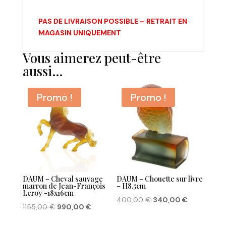
PAS DE LIVRAISON POSSIBLE – RETRAIT EN
MAGASIN UNIQUEMENT
Vous aimerez peut-être
aussi…
Promo !
Promo !
DAUM – Cheval sauvage
DAUM – Chouette sur livre
marron de Jean-François
– H8.5cm
Leroy -18x16cm
Le
Le
400,00
€
340,00
€
Le
Le
1155,00
€
990,00
€
prix
prix
prix
prix
initial
actuel