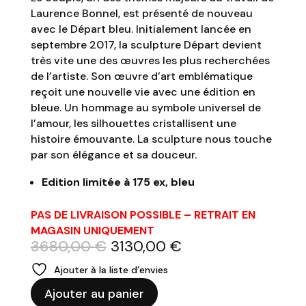
Laurence Bonnel, est présenté de nouveau
avec le Départ bleu. Initialement lancée en
septembre 2017, la sculpture Départ devient
très vite une des œuvres les plus recherchées
de l’artiste. Son œuvre d’art emblématique
reçoit une nouvelle vie avec une édition en
bleue. Un hommage au symbole universel de
l’amour, les silhouettes cristallisent une
histoire émouvante. La sculpture nous touche
par son élégance et sa douceur.
Edition limitée à 175 ex, bleu
PAS DE LIVRAISON POSSIBLE – RETRAIT EN
MAGASIN UNIQUEMENT
Le
Le
3680,00
€
3130,00
€
prix
prix
Ajouter à la liste d’envies
initial
actuel
quantité
était :
est :
Ajouter au panier
de