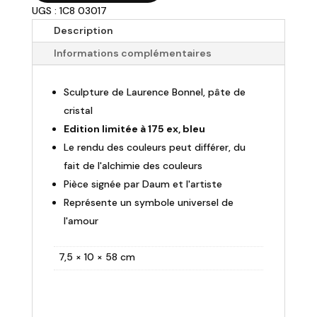
3680,00 €.
3130,00 €.
UGS : 1C8 03017
DAUM
-
Description
Le
Informations complémentaires
Départ
Laurence
Sculpture de Laurence Bonnel, pâte de
Bonnel
-
cristal
H58cm
Edition limitée à 175 ex, bleu
Le rendu des couleurs peut différer, du
fait de l'alchimie des couleurs
Pièce signée par Daum et l'artiste
Représente un symbole universel de
l'amour
7,5 × 10 × 58 cm