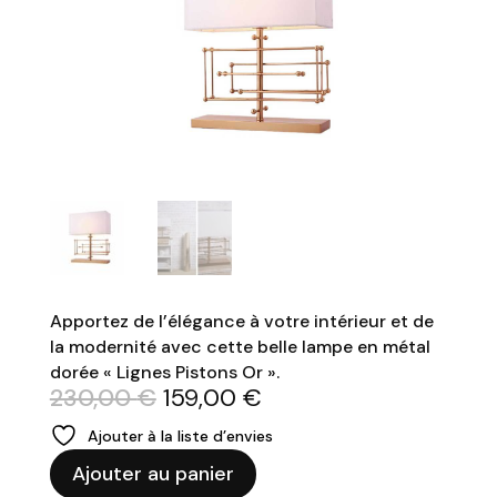
Apportez de l’élégance à votre intérieur et de
la modernité avec cette belle lampe en métal
dorée « Lignes Pistons Or ».
Le
Le
230,00
€
159,00
€
prix
prix
Ajouter à la liste d’envies
initial
actuel
quantité
était :
est :
Ajouter au panier
de