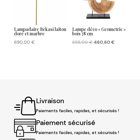
Lampadaire Bekasi laiton
Lampe déco « Geometric »
doré et marbre
bois 78 cm
Le
Le
690,00
€
658,00
€
460,60
€
prix
prix
initial
actuel
était :
est :
658,00 €.
460,60 €.
Livraison
Paiements faciles, rapides, et sécurisés !
Paiement sécurisé
Paiements faciles, rapides, et sécurisés !