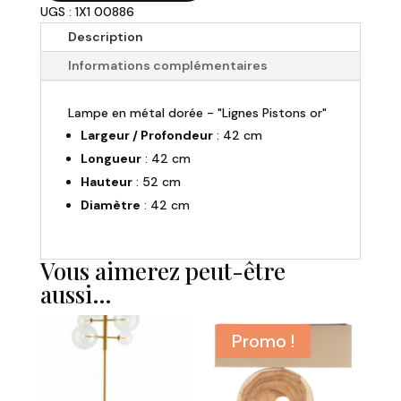
230,00 €.
159,00 €.
UGS : 1X1 00886
Lampe
"Lignes
Description
Pistons
Informations complémentaires
Or"
-
Lampe en métal dorée - "Lignes Pistons or"
H52cm
Largeur / Profondeur
: 42 cm
Longueur
: 42 cm
Hauteur
: 52 cm
Diamètre
: 42 cm
Vous aimerez peut-être
aussi…
Promo !