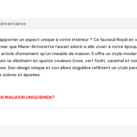
lémentaires
apporter un aspect unique à votre intérieur ? Ce fauteuil Royal en v
nser que Marie-Antoinette l'aurait adoré si elle vivait à notre époqu
n article d'ornement qu'un meuble de maison. Il offre un style moder
s se déclinant en quatre couleurs (rose, vert forêt, caramel et no
 Son design unique et son allure singulière reflètent un style per
s sobres et épurées.
T EN MAGASIN UNIQUEMENT