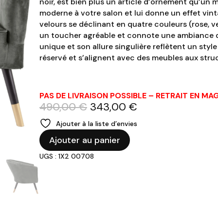
noir, est bien plus un article d’ornement qu’un m
moderne à votre salon et lui donne un effet vi
velours se déclinant en quatre couleurs (rose, ve
un toucher agréable et connote une ambiance 
unique et son allure singulière reflètent un styl
réservé et s’alignent avec des meubles aux stru
PAS DE LIVRAISON POSSIBLE – RETRAIT EN M
Le
Le
490,00
€
343,00
€
prix
prix
Ajouter à la liste d’envies
initial
actuel
quantité
était :
est :
Ajouter au panier
de
490,00 €.
343,00 €.
UGS : 1X2 00708
Fauteuil
bois
et
velours
"vésuve"
gris