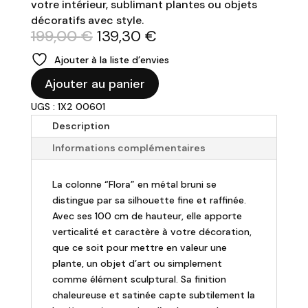
votre intérieur, sublimant plantes ou objets
décoratifs avec style.
Le
Le
199,00
€
139,30
€
prix
prix
Ajouter à la liste d’envies
initial
actuel
quantité
était :
est :
Ajouter au panier
de
199,00 €.
139,30 €.
UGS : 1X2 00601
Colonne
"Flora"
Description
en
Informations complémentaires
métal
-
La colonne “Flora” en métal bruni se
H100
distingue par sa silhouette fine et raffinée.
cm
Avec ses 100 cm de hauteur, elle apporte
verticalité et caractère à votre décoration,
que ce soit pour mettre en valeur une
plante, un objet d’art ou simplement
comme élément sculptural. Sa finition
chaleureuse et satinée capte subtilement la