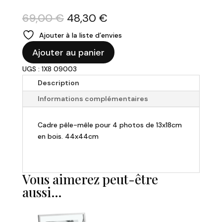
Le
Le
69,00
€
48,30
€
prix
prix
Ajouter à la liste d’envies
initial
actuel
quantité
était :
est :
Ajouter au panier
de
69,00 €.
48,30 €.
UGS : 1X8 09003
Cadre
pêle-
Description
mêle
Informations complémentaires
en
bois
Cadre pêle-mêle pour 4 photos de 13x18cm
4
en bois. 44x44cm
photos
-
44x44cm
Vous aimerez peut-être
aussi…