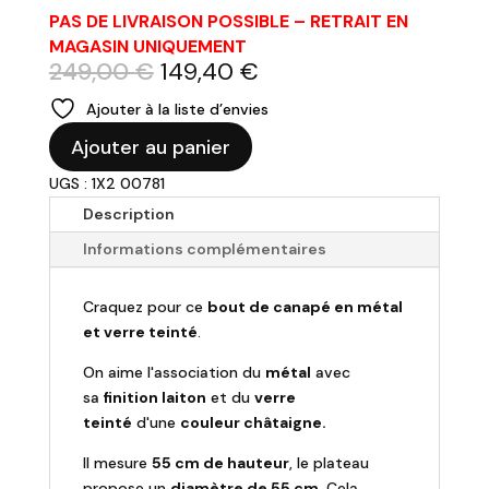
PAS DE LIVRAISON POSSIBLE – RETRAIT EN
MAGASIN UNIQUEMENT
Le
Le
249,00
€
149,40
€
prix
prix
Ajouter à la liste d’envies
initial
actuel
quantité
était :
est :
Ajouter au panier
de
249,00 €.
149,40 €.
UGS : 1X2 00781
Bout
de
Description
canapé
Informations complémentaires
en
laiton
Craquez pour ce
bout de canapé en métal
doré
et verre teinté
.
et
verre
On aime l'association du
métal
avec
châtaigne
sa
finition laiton
et du
verre
teinté
d'une
couleur châtaigne.
Il mesure
55 cm de hauteur
, le plateau
propose un
diamètre de 55 cm
. Cela