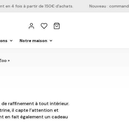
n 4 fois à partir de 150€ d'achats.
Nouveau : commandez d
ions
Notre maison
Zoo »
de raffinement à tout intérieur.
ine, il capte l’attention et
ant en fait également un cadeau