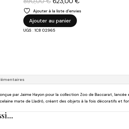
Le
Le
890,00
€
623,00
€
prix
prix
Ajouter à la liste d’envies
initial
actuel
quantité
était :
est :
Ajouter au panier
de
890,00 €.
623,00 €.
UGS : 1C8 02965
BACCARAT
-
Singe
"Zoo"
lémentaires
 conçue par Jaime Hayon pour la collection
Zoo
de Baccarat, lancée e
rcelaine mate de Lladró, créant des objets à la fois décoratifs et fo
ssi…