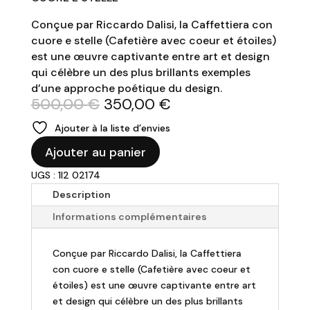
Conçue par Riccardo Dalisi, la Caffettiera con
cuore e stelle (Cafetière avec coeur et étoiles)
est une œuvre captivante entre art et design
qui célèbre un des plus brillants exemples
d’une approche poétique du design.
Le
Le
500,00
€
350,00
€
prix
prix
Ajouter à la liste d’envies
initial
actuel
quantité
était :
est :
Ajouter au panier
de
500,00 €.
350,00 €.
UGS : 1I2 02174
Alessi
-
Description
Cafetière
Informations complémentaires
Cœur
et
Conçue par Riccardo Dalisi, la Caffettiera
étoile
con cuore e stelle (Cafetière avec coeur et
-
étoiles) est une œuvre captivante entre art
Edition
et design qui célèbre un des plus brillants
100