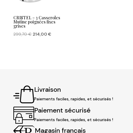
CRISTEL – 3 Casseroles
Mutine poignées fixes
grises
Le
Le
299,70
€
214,00
€
prix
prix
initial
actuel
était :
est :
299,70 €.
214,00 €.
Livraison
Paiements faciles, rapides, et sécurisés !
Paiement sécurisé
Paiements faciles, rapides, et sécurisés !
Magasin français