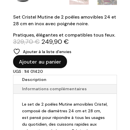
Set Cristel Mutine de 2 poêles amovibles 24 et
28 cm en inox avec poignée noire.
Pratiques, élégantes et compatibles tous feux.
Le
Le
329,70
€
249,90
€
prix
prix
Ajouter à la liste d’envies
initial
actuel
quantité
était :
est :
Ajouter au panier
de
329,70 €.
249,90 €.
UGS : 1I4 01420
CRISTEL
-
Description
Set
Informations complémentaires
de
2
Le set de 2 poêles Mutine amovibles Cristel,
Poêles
composé de diamètres 24 cm et 28 cm,
amovible
est pensé pour répondre à tous les usages
Mutine
du quotidien, des cuissons rapides aux
+