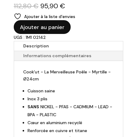
Le
Le
112,80
€
95,90
€
prix
prix
Ajouter à la liste d’envies
initial
actuel
quantité
était :
est :
Ajouter au panier
de
112,80 €.
95,90 €.
UGS : 1M1 02142
COOK'UT
-
Description
Poêle
Informations complémentaires
et
couvercle
Cook'ut - La Merveilleuse Poêle - Myrtille -
Ø24cm
Ø24cm
"La
Merveilleuse
Cuisson saine
-
Inox 3 plis
Myrtille"
SANS
NICKEL - PFAS - CADMIUM - LEAD -
BPA - PLASTIC
Cœur en aluminium recyclé
Renforcée en cuivre et titane