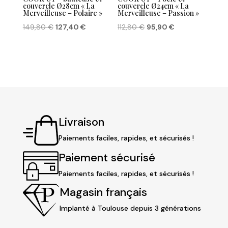
couvercle Ø28cm « La
couvercle Ø24cm « La
Merveilleuse – Polaire »
Merveilleuse – Passion »
Le
Le
Le
Le
149,80
€
127,40
€
112,80
€
95,90
€
prix
prix
prix
prix
initial
actuel
initial
actuel
était :
est :
était :
est :
149,80 €.
127,40 €.
112,80 €.
95,90 €.
Livraison
Paiements faciles, rapides, et sécurisés !
Paiement sécurisé
Paiements faciles, rapides, et sécurisés !
Magasin français
Implanté à Toulouse depuis 3 générations