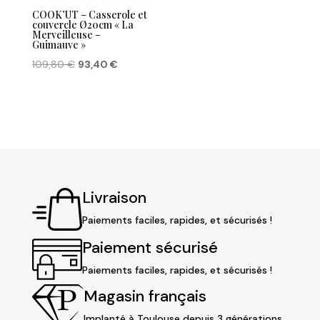
COOK’UT – Casserole et
couvercle Ø20cm « La
Merveilleuse –
Guimauve »
Le
Le
109,80
€
93,40
€
prix
prix
initial
actuel
était :
est :
109,80 €.
93,40 €.
Livraison
Paiements faciles, rapides, et sécurisés !
Paiement sécurisé
Paiements faciles, rapides, et sécurisés !
Magasin français
Implanté à Toulouse depuis 3 générations