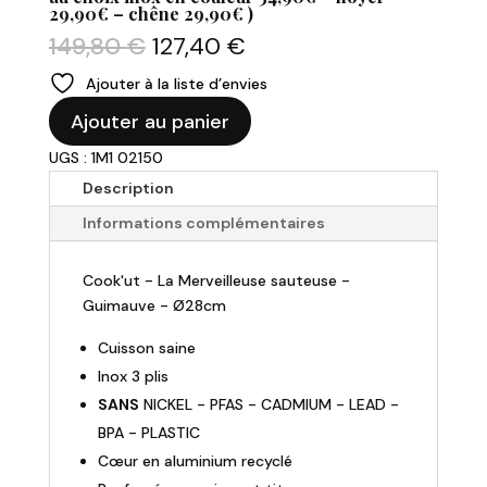
29,90€ – chêne 29,90€ )
Le
Le
149,80
€
127,40
€
prix
prix
Ajouter à la liste d’envies
initial
actuel
quantité
était :
est :
Ajouter au panier
de
149,80 €.
127,40 €.
UGS : 1M1 02150
COOK'UT
-
Description
Sauteuse
Informations complémentaires
et
couvercle
Cook'ut - La Merveilleuse sauteuse -
Ø28cm
Guimauve - Ø28cm
"La
Merveilleuse
Cuisson saine
-
Inox 3 plis
Guimauve"
SANS
NICKEL - PFAS - CADMIUM - LEAD -
BPA - PLASTIC
Cœur en aluminium recyclé