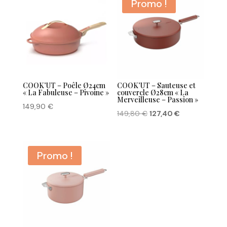
Promo !
COOK’UT – Poêle Ø24cm
COOK’UT – Sauteuse et
« La Fabuleuse – Pivoine »
couvercle Ø28cm « La
Merveilleuse – Passion »
149,90
€
Le
Le
149,80
€
127,40
€
prix
prix
initial
actuel
était :
est :
Promo !
149,80 €.
127,40 €.