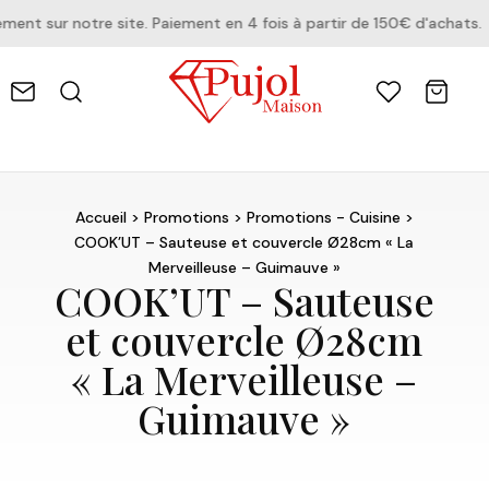
t sur notre site. Paiement en 4 fois à partir de 150€ d'achats.
Accueil
>
Promotions
>
Promotions - Cuisine
>
COOK’UT – Sauteuse et couvercle Ø28cm « La
Merveilleuse – Guimauve »
COOK’UT – Sauteuse
et couvercle Ø28cm
« La Merveilleuse –
Guimauve »