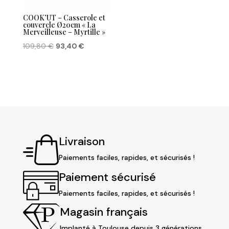
COOK’UT – Casserole et
couvercle Ø20cm « La
Merveilleuse – Myrtille »
Le
Le
109,80
€
93,40
€
prix
prix
initial
actuel
était :
est :
109,80 €.
93,40 €.
Livraison
Paiements faciles, rapides, et sécurisés !
Paiement sécurisé
Paiements faciles, rapides, et sécurisés !
Magasin français
Implanté à Toulouse depuis 3 générations