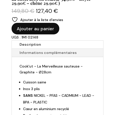
29,90€ – chêne 29,90€ )
Le
Le
149,80
€
127,40
€
prix
prix
Ajouter à la liste d’envies
initial
actuel
quantité
était :
est :
Ajouter au panier
de
149,80 €.
127,40 €.
UGS : 1M1 02148
COOK'UT
-
Description
Sauteuse
Informations complémentaires
et
couvercle
Cook'ut - La Merveilleuse sauteuse -
Ø28cm
Graphite - Ø28cm
"La
Merveilleuse
Cuisson saine
-
Inox 3 plis
Graphite"
SANS
NICKEL - PFAS - CADMIUM - LEAD -
BPA - PLASTIC
Cœur en aluminium recyclé