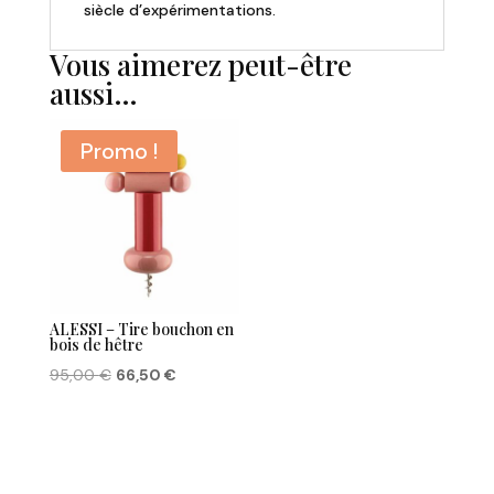
siècle d’expérimentations.
Vous aimerez peut-être
aussi…
Promo !
ALESSI – Tire bouchon en
bois de hêtre
Le
Le
95,00
€
66,50
€
prix
prix
initial
actuel
était :
est :
95,00 €.
66,50 €.