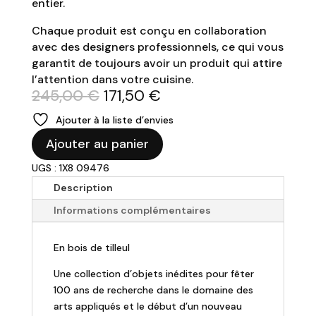
entier.
Chaque produit est conçu en collaboration
avec des designers professionnels, ce qui vous
garantit de toujours avoir un produit qui attire
l’attention dans votre cuisine.
Le
Le
245,00
€
171,50
€
prix
prix
Ajouter à la liste d’envies
initial
actuel
quantité
était :
est :
Ajouter au panier
de
245,00 €.
171,50 €.
UGS : 1X8 09476
ALESSI
-
Description
Centre
Informations complémentaires
de
table
En bois de tilleul
en
bois
Une collection d’objets inédites pour fêter
100 ans de recherche dans le domaine des
arts appliqués et le début d’un nouveau