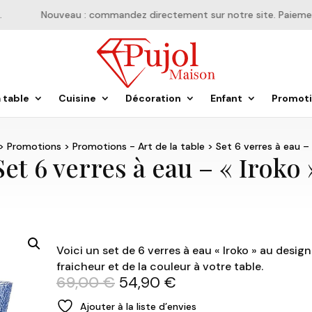
Nouveau : commandez directement sur notre site. Paiement e
a table
Cuisine
Décoration
Enfant
Promot
>
Promotions
>
Promotions - Art de la table
> Set 6 verres à eau – 
Set 6 verres à eau – « Iroko 
Voici un set de 6 verres à eau « Iroko » au desig
fraicheur et de la couleur à votre table.
Le
Le
69,00
€
54,90
€
prix
prix
Ajouter à la liste d’envies