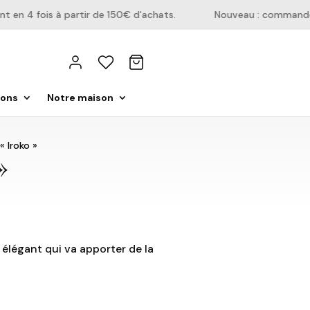
n 4 fois à partir de 150€ d'achats.
Nouveau : commandez di
ions
Notre maison
« Iroko »
»
n élégant qui va apporter de la