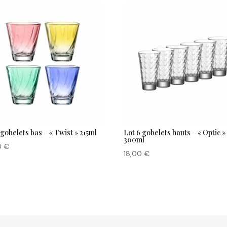
 gobelets bas – « Twist » 215ml
Lot 6 gobelets hauts – « Optic »
300ml
0
€
18,00
€