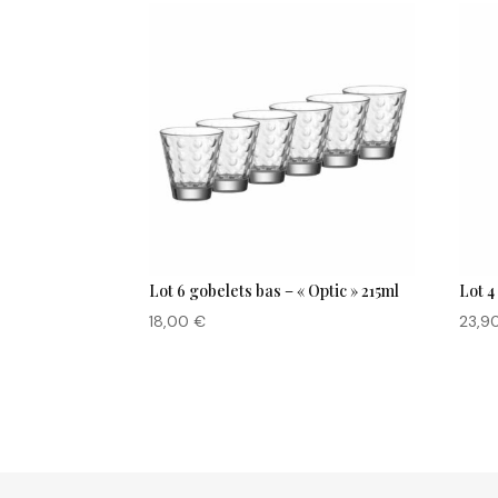
Lot 6 gobelets bas – « Optic » 215ml
Lot 4
18,00
€
23,9