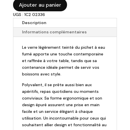
quantité
était :
est :
Ajouter au panier
de
26,00 €.
18,20 €.
UGS : 1C2 02336
Pichet
à
Description
eau
Informations complémentaires
fumé
1L
Le verre légèrement teinté du pichet à eau
fumé apporte une touche contemporaine
et raffinée à votre table, tandis que sa
contenance idéale permet de servir vos
boissons avec style.
Polyvalent, il se prête aussi bien aux
apéritifs, repas quotidiens ou moments
conviviaux. Sa forme ergonomique et son
design épuré assurent une prise en main
facile et un service élégant à chaque
utilisation. Un incontournable pour ceux qui
souhaitent allier design et fonctionnalité au