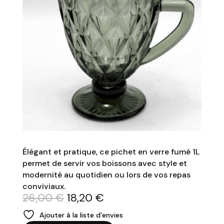
Élégant et pratique, ce pichet en verre fumé 1L
permet de servir vos boissons avec style et
modernité au quotidien ou lors de vos repas
conviviaux.
Le
Le
26,00
€
18,20
€
prix
prix
Ajouter à la liste d’envies
initial
actuel