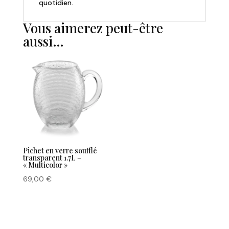
quotidien.
Vous aimerez peut-être
aussi…
Pichet en verre soufflé
transparent 1.7L –
« Multicolor »
69,00
€