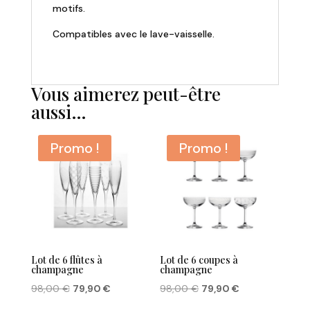
motifs.
Compatibles avec le lave-vaisselle.
Vous aimerez peut-être
aussi…
Promo !
Promo !
Lot de 6 flûtes à
Lot de 6 coupes à
champagne
champagne
Le
Le
Le
Le
98,00
€
79,90
€
98,00
€
79,90
€
prix
prix
prix
prix