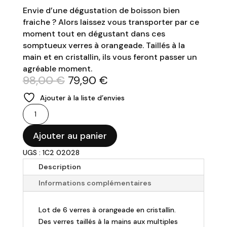
Envie d’une dégustation de boisson bien
fraiche ? Alors laissez vous transporter par ce
moment tout en dégustant dans ces
somptueux verres à orangeade. Taillés à la
main et en cristallin, ils vous feront passer un
agréable moment.
Le
Le
98,00
€
79,90
€
prix
prix
Ajouter à la liste d’envies
initial
actuel
quantité
était :
est :
de
98,00 €.
79,90 €.
Lot
Ajouter au panier
de
UGS : 1C2 02028
6
Description
verres
à
Informations complémentaires
orangeade
36cl
Lot de 6 verres à orangeade en cristallin.
Des verres taillés à la mains aux multiples