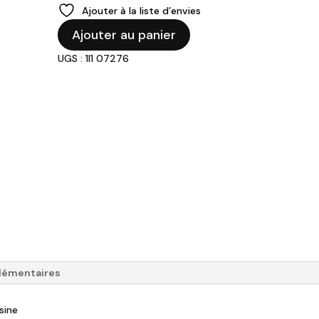
prix
prix
Ajouter à la liste d’envies
initial
actuel
quantité
était :
est :
Ajouter au panier
de
112,50 €.
69,00 €.
UGS : 1I1 07276
Ménagère
24
pièces
"Zephyr"
grise
lémentaires
sine