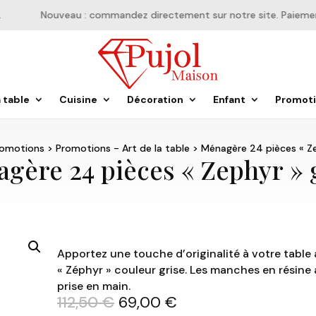
Nouveau : commandez directement sur notre site. Paiement e
a table
Cuisine
Décoration
Enfant
Promot
romotions
>
Promotions - Art de la table
> Ménagère 24 pièces « Ze
gère 24 pièces « Zephyr » 
Apportez une touche d’originalité à votre tabl
« Zéphyr » couleur grise. Les manches en résine
prise en main.
Le
Le
112,50
€
69,00
€