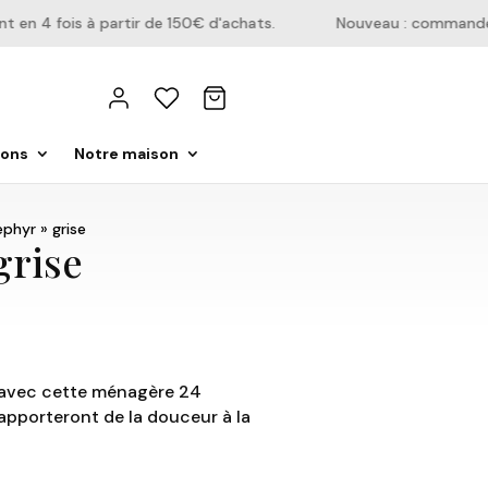
n 4 fois à partir de 150€ d'achats.
Nouveau : commandez di
ions
Notre maison
phyr » grise
grise
e avec cette ménagère 24
 apporteront de la douceur à la