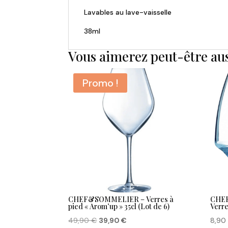
Lavables au lave-vaisselle
38ml
Vous aimerez peut-être au
Promo !
CHEF&SOMMELIER – Verres à
CHEF
pied « Arom’up » 35cl (Lot de 6)
Verre
Le
Le
49,90
€
39,90
€
8,9