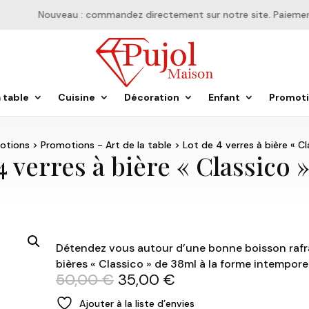
Nouveau : commandez directement sur notre site. Paiement en
a table
Cuisine
Décoration
Enfant
Promot
otions
>
Promotions - Art de la table
> Lot de 4 verres à bière « Cl
4 verres à bière « Classico 
Détendez vous autour d’une bonne boisson rafra
bières « Classico » de 38ml à la forme intemporel
Le
Le
50,00
€
35,00
€
prix
prix
Ajouter à la liste d’envies