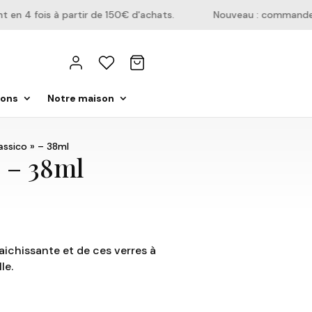
 4 fois à partir de 150€ d'achats.
Nouveau : commandez di
ions
Notre maison
assico » – 38ml
» – 38ml
ichissante et de ces verres à
le.