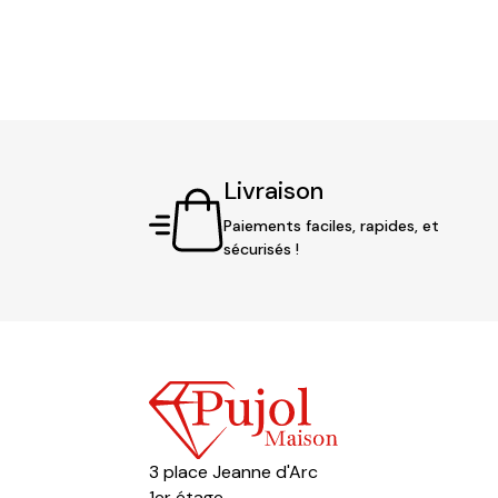
prix
prix
initial
actuel
était :
est :
49,90 €.
39,90 €.
Livraison
Paiements faciles, rapides, et
sécurisés !
3 place Jeanne d'Arc
1er étage