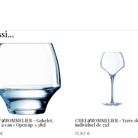
ssi…
&SOMMELIER – Gobelet,
CHEF&SOMMELIER – Verre de
 à eau « Open up » 38cl
individuel de 55cl
0
€
13,90
€