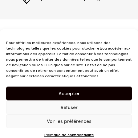
Pour offrir les meilleures expériences, nous utilisons des
technologies telles que les cookies pour stocker et/ou accéder aux
informations des appareils. Le fait de consentir à ces technologies
3 place Jeanne d'Arc
nous permettra de traiter des données telles que le comportement
de navigation ou les ID uniques sur ce site. Le fait de ne pas
1er étage
consentir ou de retirer son consentement peut avoir un effet
31000 Toulouse
négatif sur certaines caractéristiques et fonctions.
contact@pujolmaison.com
05 62 73 70 73
Accepter
Refuser
Voir les préférences
Site réalisé par
Linaïa
Politique de confidentialité