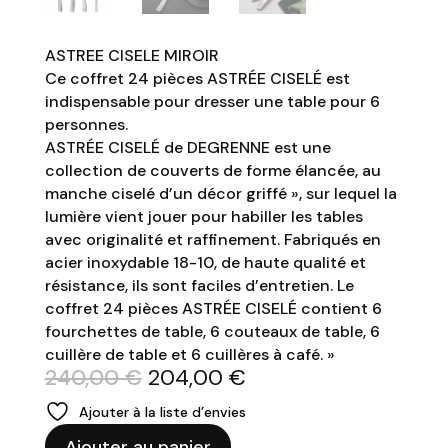
ASTREE CISELE MIROIR
Ce coffret 24 pièces ASTRÉE CISELÉ est
indispensable pour dresser une table pour 6
personnes.
ASTRÉE CISELÉ de DEGRENNE est une
collection de couverts de forme élancée, au
manche ciselé d’un décor griffé », sur lequel la
lumière vient jouer pour habiller les tables
avec originalité et raffinement. Fabriqués en
acier inoxydable 18-10, de haute qualité et
résistance, ils sont faciles d’entretien. Le
coffret 24 pièces ASTRÉE CISELÉ contient 6
fourchettes de table, 6 couteaux de table, 6
cuillère de table et 6 cuillères à café. »
Le
Le
240,00
€
204,00
€
prix
prix
Ajouter à la liste d’envies
initial
actuel
quantité
était :
est :
Ajouter au panier