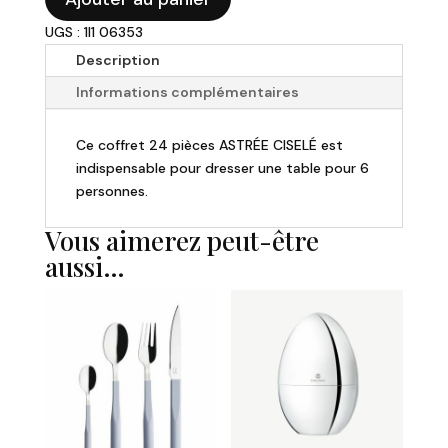
de
240,00 €.
204,00 €.
UGS : 1I1 06353
Degrenne
-
Description
Ménagère
Informations complémentaires
24
pièces
Ce coffret 24 pièces ASTRÉE CISELÉ est
ASTREE
indispensable pour dresser une table pour 6
CISELE
personnes.
MIROIR
Vous aimerez peut-être
aussi…