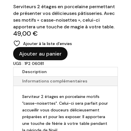
Serviteurs 2 étages en porcelaine permettant
de présenter vos délicieuses pâtisseries. Avec
ses motifs « casse-noisettes », celui-ci
apportera une touche de magie à votre table.
49,00
€
Ajouter à la liste d’envies
quantité
Ajouter au panier
de
UGS : 1P2 06081
Serviteur
2
Description
étages
Informations complémentaires
Noël
"Nutcracker"
Serviteur 2 étages en porcelaine motifs
"casse-noisettes". Celui-ci sera parfait pour
accueillir vous douceurs délicieusement
préparées et pour les exposer. Il apportera
une touche de féérie à votre table pendant
la période de Noël.