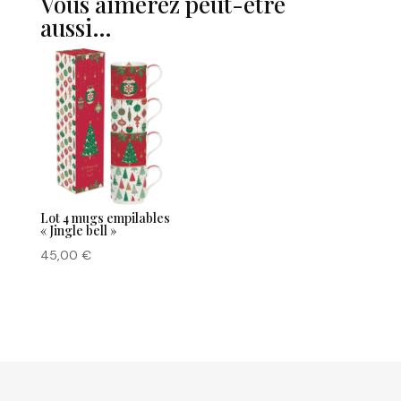
Vous aimerez peut-être
aussi…
Lot 4 mugs empilables
« Jingle bell »
45,00
€