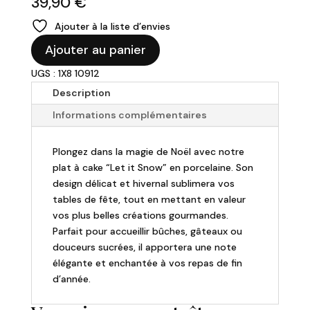
39,90
€
Ajouter à la liste d’envies
quantité
Ajouter au panier
de
UGS : 1X8 10912
Plat
à
Description
cake
Informations complémentaires
"Let
it
Plongez dans la magie de Noël avec notre
Snow"
plat à cake “Let it Snow” en porcelaine. Son
design délicat et hivernal sublimera vos
tables de fête, tout en mettant en valeur
vos plus belles créations gourmandes.
Parfait pour accueillir bûches, gâteaux ou
douceurs sucrées, il apportera une note
élégante et enchantée à vos repas de fin
d’année.