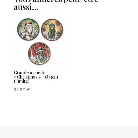
aussi…
Grande assiette
« Christmas » – Ø31cm
(l’unité)
32,90
€