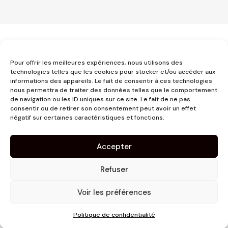
Pour offrir les meilleures expériences, nous utilisons des
technologies telles que les cookies pour stocker et/ou accéder aux
informations des appareils. Le fait de consentir à ces technologies
3 place Jeanne d'Arc
nous permettra de traiter des données telles que le comportement
de navigation ou les ID uniques sur ce site. Le fait de ne pas
1er étage
consentir ou de retirer son consentement peut avoir un effet
31000 Toulouse
négatif sur certaines caractéristiques et fonctions.
contact@pujolmaison.com
05 62 73 70 73
Accepter
Refuser
Voir les préférences
Site réalisé par
Linaïa
Politique de confidentialité