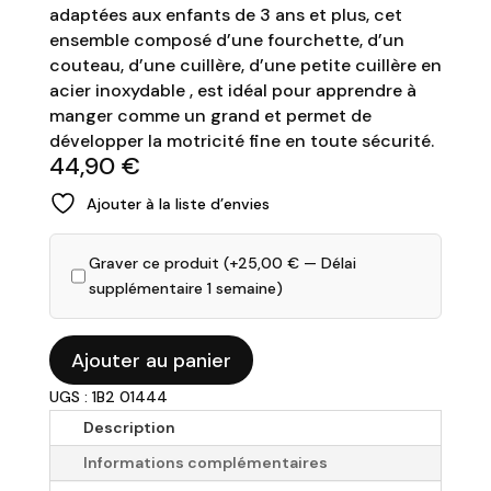
adaptées aux enfants de 3 ans et plus, cet
ensemble composé d’une fourchette, d’un
couteau, d’une cuillère, d’une petite cuillère en
acier inoxydable , est idéal pour apprendre à
manger comme un grand et permet de
développer la motricité fine en toute sécurité.
44,90
€
Ajouter à la liste d’envies
Graver ce produit (+
25,00
€
— Délai
supplémentaire 1 semaine)
quantité
Ajouter au panier
de
UGS : 1B2 01444
DISNEY
-
Description
Set
Informations complémentaires
de