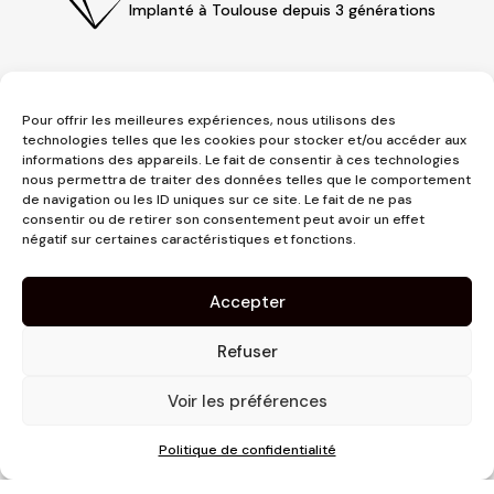
Implanté à Toulouse depuis 3 générations
Pour offrir les meilleures expériences, nous utilisons des
technologies telles que les cookies pour stocker et/ou accéder aux
informations des appareils. Le fait de consentir à ces technologies
nous permettra de traiter des données telles que le comportement
de navigation ou les ID uniques sur ce site. Le fait de ne pas
consentir ou de retirer son consentement peut avoir un effet
3 place Jeanne d'Arc
négatif sur certaines caractéristiques et fonctions.
1er étage
31000 Toulouse
Accepter
contact@pujolmaison.com
05 62 73 70 73
Refuser
Voir les préférences
Politique de confidentialité
Site réalisé par
Linaïa