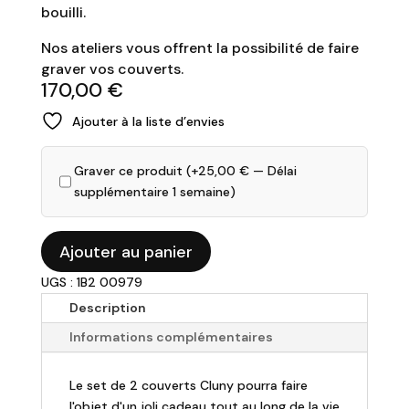
bouilli.
Nos ateliers vous offrent la possibilité de faire
graver vos couverts.
170,00
€
Ajouter à la liste d’envies
Graver ce produit (+
25,00
€
— Délai
supplémentaire 1 semaine)
quantité
Ajouter au panier
de
UGS : 1B2 00979
CHRISTOFLE
-
Description
Cluny
Informations complémentaires
-
Coffret
Le set de 2 couverts Cluny pourra faire
de
l'objet d'un joli cadeau tout au long de la vie
2