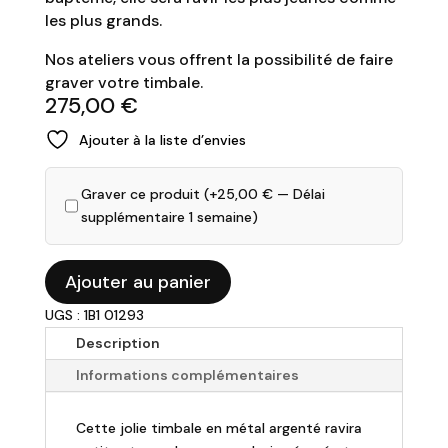
les plus grands.
Nos ateliers vous offrent la possibilité de faire
graver votre timbale.
275,00
€
Ajouter à la liste d’envies
Graver ce produit (+
25,00
€
— Délai
supplémentaire 1 semaine)
quantité
Ajouter au panier
de
UGS : 1B1 01293
CHRISTOFLE
-
Description
Beebee
Informations complémentaires
-
Timbale
Cette jolie timbale en métal argenté ravira
bébé