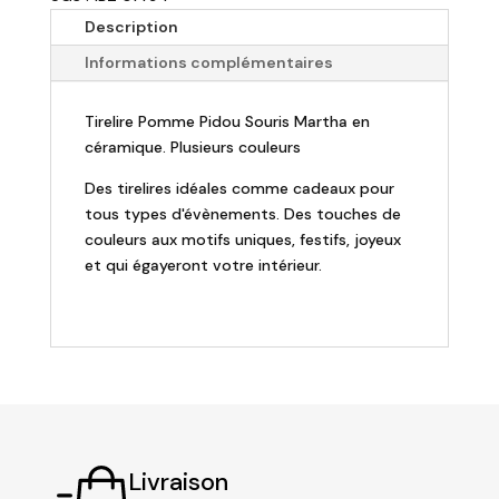
PIDOU
Description
-
Informations complémentaires
Tirelire
souris
Tirelire Pomme Pidou Souris Martha en
Martha
céramique. Plusieurs couleurs
-
H12cm
Des tirelires idéales comme cadeaux pour
tous types d'évènements. Des touches de
couleurs aux motifs uniques, festifs, joyeux
et qui égayeront votre intérieur.
Livraison