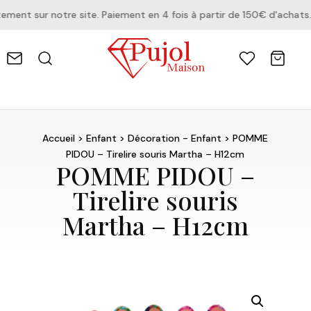
nt sur notre site. Paiement en 4 fois à partir de 150€ d'achats.
Accueil
>
Enfant
>
Décoration - Enfant
> POMME
PIDOU – Tirelire souris Martha – H12cm
POMME PIDOU –
Tirelire souris
Martha – H12cm