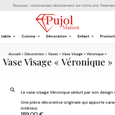
Nouveau : commandez directement sur notre site. Paiement en
a table
Cuisine
Décoration
Enfant
Promot
Accueil
>
Décoration
>
Vases
> Vase Visage « Véronique »
Vase Visage « Véronique »
Le vase visage Véronique séduit par son design 
Une pièce décorative originale qui apporte cara
intérieur.
189,00
€