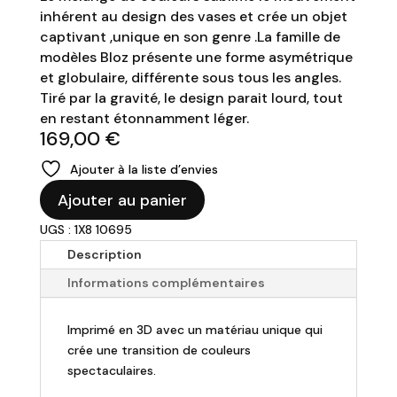
inhérent au design des vases et crée un objet
captivant ,unique en son genre .La famille de
modèles Bloz présente une forme asymétrique
et globulaire, différente sous tous les angles.
Tiré par la gravité, le design parait lourd, tout
en restant étonnamment léger.
169,00
€
Ajouter à la liste d’envies
quantité
Ajouter au panier
de
UGS : 1X8 10695
Vase
3D
Description
"Bloz-
Informations complémentaires
Bubblegum"
-
Imprimé en 3D avec un matériau unique qui
H20cm
crée une transition de couleurs
spectaculaires.