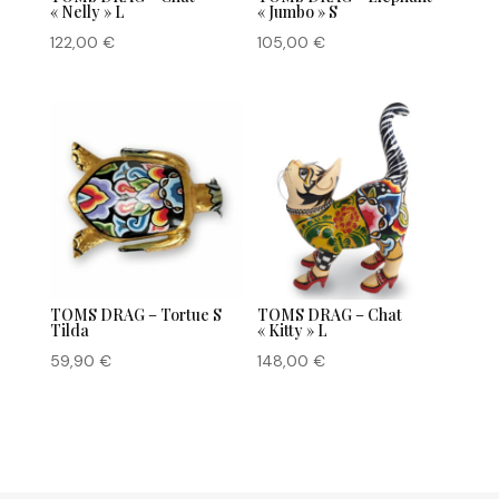
« Nelly » L
« Jumbo » S
122,00
€
105,00
€
TOMS DRAG – Tortue S
TOMS DRAG – Chat
Tilda
« Kitty » L
59,90
€
148,00
€