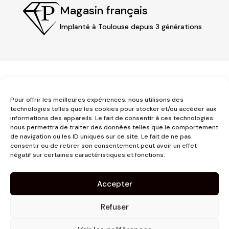
Magasin français
Implanté à Toulouse depuis 3 générations
Pour offrir les meilleures expériences, nous utilisons des
technologies telles que les cookies pour stocker et/ou accéder aux
informations des appareils. Le fait de consentir à ces technologies
3 place Jeanne d'Arc
nous permettra de traiter des données telles que le comportement
de navigation ou les ID uniques sur ce site. Le fait de ne pas
1er étage
consentir ou de retirer son consentement peut avoir un effet
31000 Toulouse
négatif sur certaines caractéristiques et fonctions.
contact@pujolmaison.com
05 62 73 70 73
Accepter
Refuser