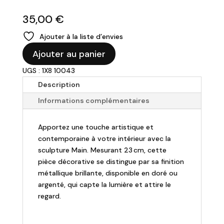
35,00
€
Ajouter à la liste d’envies
quantité
Ajouter au panier
de
UGS : 1X8 10043
Main
"Body"
Description
-
Informations complémentaires
H23cm
Apportez une touche artistique et
contemporaine à votre intérieur avec la
sculpture Main. Mesurant 23 cm, cette
pièce décorative se distingue par sa finition
métallique brillante, disponible en doré ou
argenté, qui capte la lumière et attire le
regard.