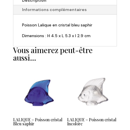
Description
Poisson
Informations complémentaires
cristal
turquoise
Poisson Lalique en cristal bleu saphir
Dimensions : H 4.5 x L 5.3 x l 2.9 cm
Vous aimerez peut-être
aussi…
LALIQUE – Poisson cristal
LALIQUE – Poisson cristal
Bleu saphir
Incolore