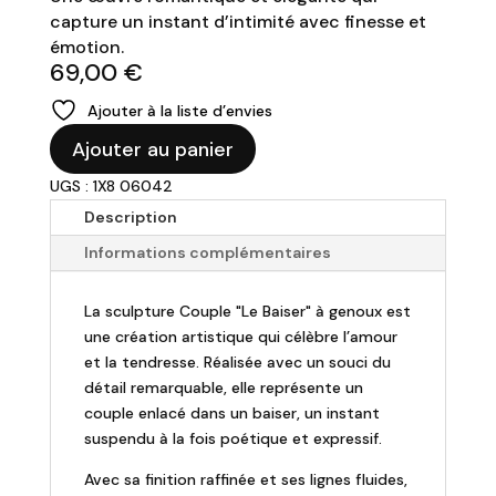
capture un instant d’intimité avec finesse et
émotion.
69,00
€
Ajouter à la liste d’envies
quantité
Ajouter au panier
de
UGS : 1X8 06042
Sculpture
Couple
Description
"Le
Informations complémentaires
Baiser"
à
La sculpture Couple "Le Baiser" à genoux est
genoux
une création artistique qui célèbre l’amour
et la tendresse. Réalisée avec un souci du
détail remarquable, elle représente un
couple enlacé dans un baiser, un instant
suspendu à la fois poétique et expressif.
Avec sa finition raffinée et ses lignes fluides,