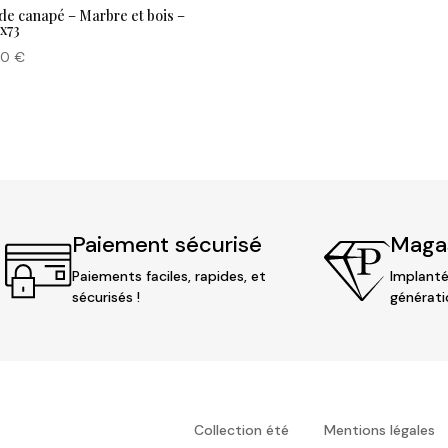
de canapé – Marbre et bois –
x73
00
€
Paiement sécurisé
Magas
Paiements faciles, rapides, et
Implanté
sécurisés !
générati
Collection été
Mentions légales