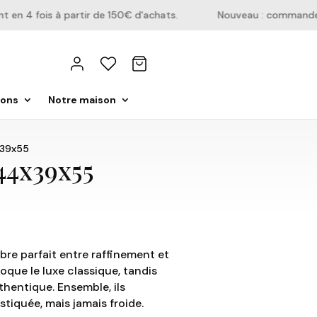
n 4 fois à partir de 150€ d'achats.
Nouveau : commandez di
ions
Notre maison
x39x55
44x39x55
bre parfait entre raffinement et
voque le luxe classique, tandis
hentique. Ensemble, ils
stiquée, mais jamais froide.