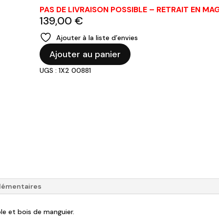
PAS DE LIVRAISON POSSIBLE – RETRAIT EN M
139,00
€
Ajouter à la liste d’envies
quantité
Ajouter au panier
de
UGS : 1X2 00881
Bout
de
canapé
-
Marbre
et
bois
-
44x39x55
lémentaires
le et bois de manguier.