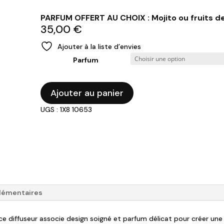
PARFUM OFFERT AU CHOIX : Mojito ou fruits de
35,00
€
Ajouter à la liste d’envies
Parfum
quantité
Ajouter au panier
de
UGS : 1X8 10653
Diffuseur
de
parfum
Tigre
Royal
lémentaires
ce diffuseur associe design soigné et parfum délicat pour créer un