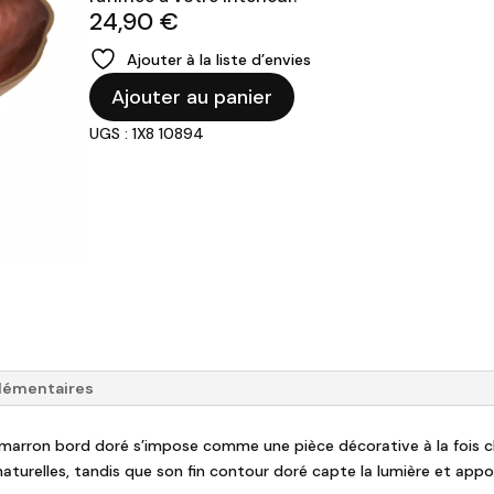
24,90
€
Ajouter à la liste d’envies
quantité
Ajouter au panier
de
UGS : 1X8 10894
Coupelle
ovale
marron
lémentaires
le marron bord doré s’impose comme une pièce décorative à la fois c
aturelles, tandis que son fin contour doré capte la lumière et app