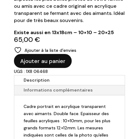
ou amis avec ce cadre original en acrylique
transparent se fermant avec des aimants. Idéal
pour de très beaux souvenirs.
Existe aussi en 13x18cm – 10×10 – 20×25
65,00
€
Ajouter à la liste d’envies
quantité
Ajouter au panier
de
UGS : 1X8 06468
Cadre
photo
Description
transparent
Informations complémentaires
en
acrylique
Cadre portrait en acrylique transparent
-
avec aimants. Double face. Epaisseur des
15x20cm
feuilles acryliques : 10+10mm, pour les plus
grands formats 12+12mm. Les mesures
indiquées sont celles de la photo qu'elles