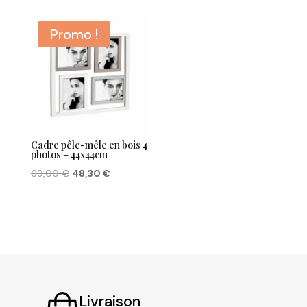
Promo !
Cadre pêle-mêle en bois 4
photos – 44x44cm
Le
Le
69,00
€
48,30
€
prix
prix
initial
actuel
était :
est :
69,00 €.
48,30 €.
Livraison