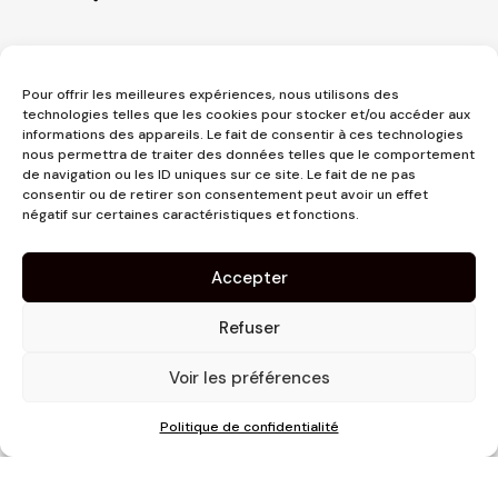
Pour offrir les meilleures expériences, nous utilisons des
technologies telles que les cookies pour stocker et/ou accéder aux
informations des appareils. Le fait de consentir à ces technologies
nous permettra de traiter des données telles que le comportement
de navigation ou les ID uniques sur ce site. Le fait de ne pas
consentir ou de retirer son consentement peut avoir un effet
3 place Jeanne d'Arc
négatif sur certaines caractéristiques et fonctions.
1er étage
31000 Toulouse
Accepter
contact@pujolmaison.com
05 62 73 70 73
Refuser
Voir les préférences
Politique de confidentialité
Site réalisé par
Linaïa