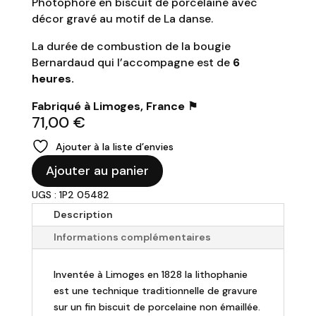
Photophore en biscuit de porcelaine avec
décor gravé au motif de
La danse.
La durée de combustion de la bougie
Bernardaud qui l’accompagne est de
6
heures.
Fabriqué à Limoges, France ⚑
71,00
€
Ajouter à la liste d’envies
quantité
Ajouter au panier
de
UGS : 1P2 05482
Bernardaud
-
Description
Lithophanie
Informations complémentaires
"La
danse"
Inventée à Limoges en 1828 la lithophanie
est une technique traditionnelle de gravure
sur un fin biscuit de porcelaine non émaillée.